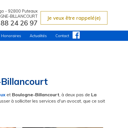
ugo - 92800 Puteaux
LOGNE-BILLANCOURT
Je veux
être rappelé(e)
 88 24 26 97
Honoraires
Actualités
Contact
Billancourt
aux
et
Boulogne-Billancourt
, à deux pas de
La
er à solliciter les services d'un avocat, que ce soit