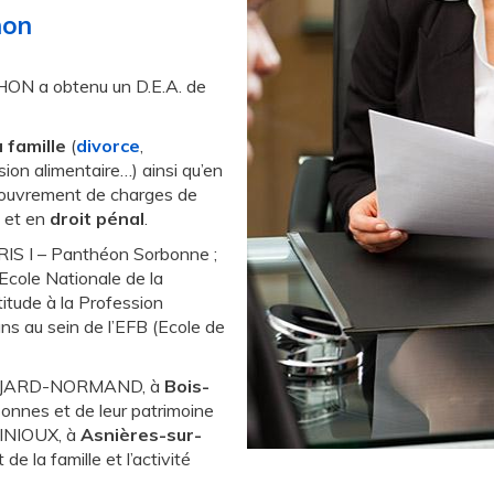
hon
ON a obtenu un D.E.A. de
a famille
(
divorce
,
sion alimentaire…) ainsi qu’en
ecouvrement de charges de
) et en
droit pénal
.
ARIS I – Panthéon Sorbonne ;
Ecole Nationale de la
itude à la Profession
ns au sein de l’EFB (Ecole de
e RANJARD-NORMAND, à
Bois-
rsonnes et de leur patrimoine
GINIOUX, à
Asnières-sur-
t de la famille et l’activité