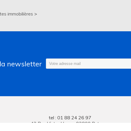
tes immobilières
 la newsletter
tel : 01 88 24 26 97
42 Rue Victor Hugo - 92800 Puteaux
 Avenue Jean Baptiste Clement - 92100 BOULOGNE-BILL