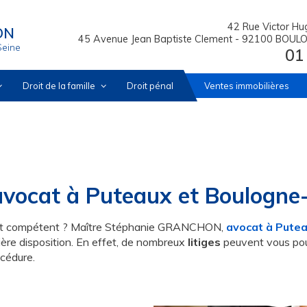
42 Rue Victor H
ON
45 Avenue Jean Baptiste Clement - 92100 BOU
Seine
01
Droit de la famille
Droit pénal
Ventes immobilières
avocat à Puteaux et Boulogne-
vocat compétent ? Maître Stéphanie GRANCHON,
avocat à Pute
ère disposition. En effet, de nombreux
litiges
peuvent vous pouss
océdure.